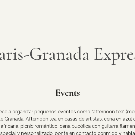
aris-Granada Expre
Events
é a organizar pequeños eventos como "afternoon tea" (merie
de Granada. Afternoon tea en casas de artistas, cena en azul c
fricana, picnic romántico, cena bucólica con guitarra flamen
 especial y personalizado, ponte en contacto conmigo y habl