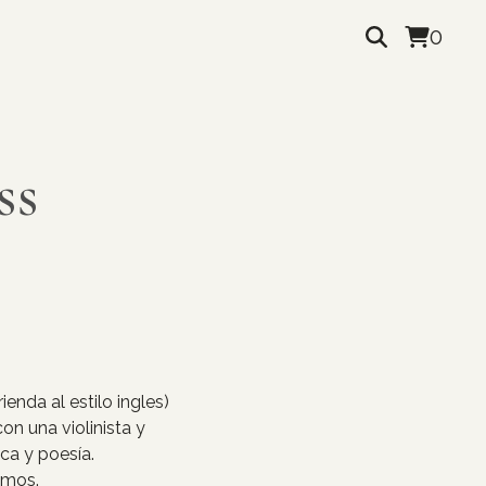
0
ss
nda al estilo ingles)
on una violinista y
ca y poesía.
amos.