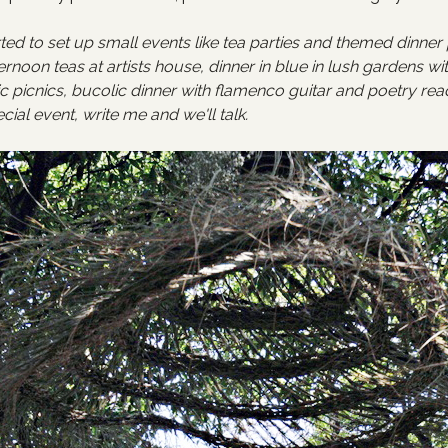
ted to set up small events like tea parties and themed dinner p
rnoon teas at artists house, dinner in blue in lush gardens wit
c picnics, bucolic dinner with flamenco guitar and poetry rea
cial event, write me and we'll talk.