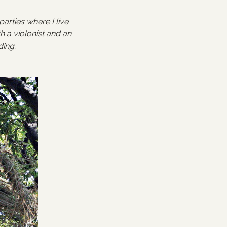
arties where I live
h a violonist and an
ding.